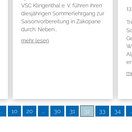
VSC Klingenthal e. V. führen ihren
13
diesjährigen Sommerlehrgang zur
Saisonvorbereitung in Zakopane
Tr
durch. Neben...
Sc
Ge
mehr lesen
W
Al
er
me
...
10
20
...
30
31
32
33
34
..