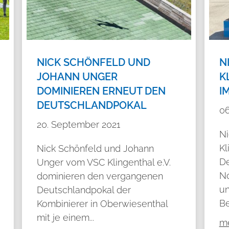
NICK SCHÖNFELD UND
N
JOHANN UNGER
K
DOMINIEREN ERNEUT DEN
I
DEUTSCHLANDPOKAL
06
20. September 2021
Ni
Kl
Nick Schönfeld und Johann
De
Unger vom VSC Klingenthal e.V.
No
dominieren den vergangenen
un
Deutschlandpokal der
Be
Kombinierer in Oberwiesenthal
mit je einem...
me