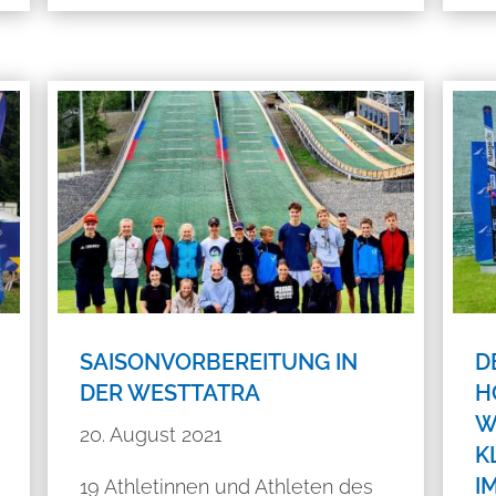
SAISONVORBEREITUNG IN
D
DER WESTTATRA
H
W
20. August 2021
K
I
19 Athletinnen und Athleten des