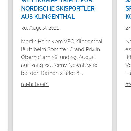
WETTKAMPF-TRIPLE FÜR
S
NORDISCHE SKISPORTLER
S
AUS KLINGENTHAL
K
30. August 2021
24
Martin Hahn vom VSC Klingenthal
Na
läuft beim Sommer Grand Prix in
es
Oberhof am 28. und 29. August
Kl
auf Rang 22, Jenny Nowak wird
Vo
bei den Damen starke 6....
Lä
mehr lesen
me