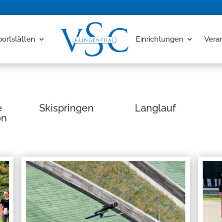
portstätten
Einrichtungen
Vera
e
Skispringen
Langlauf
on