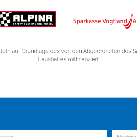
teln auf Grundlage des von den Abgeordneten des 
Haushaltes mitfinanziert.