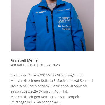
Annabell Meinel
von
Kai Laukner
|
Okt. 24, 2023
Ergebnisse Saison 2026/2027 Skisprung14. Int.
Mattenskispringen Kottmar3. Sachsenpokal Sohland
Nordische Kombination2. Sachsenpokal Sohland
Saison 2025/2026 Skisprung10. – Int.
Mattenskispringen Kottmar6. – Sachsenpokal
Stützengrün4. – Sachsenpokal...