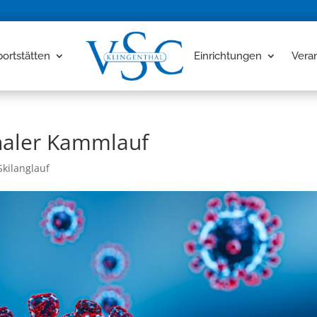
portstätten
Einrichtungen
Vera
onaler Kammlauf
Skilanglauf