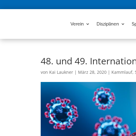
Verein
Disziplinen
S
48. und 49. Internati
von
Kai Laukner
|
März 28, 2020
|
Kammlauf
,