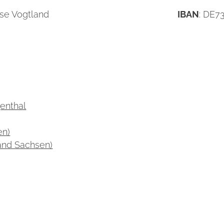
sse Vogtland
IBAN
: DE7
enthal
en)
band Sachsen)