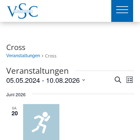
Cross
Cross
Veranstaltungen
Veranstaltungen
Verans
Ver
05.05.2024
 - 
10.08.2026
Suche
Liste
Ans
Suche
Datum
Nav
und
Juni 2026
wählen.
Ansich
SA.
Naviga
20