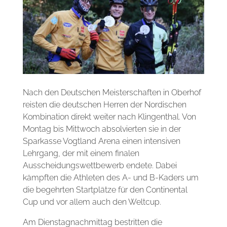
Nach den Deutschen Meisterschaften in Oberhof
reisten die deutschen Herren der Nordischen
Kombination direkt weiter nach Klingenthal. Von
Montag bis Mittwoch absolvierten sie in der
Sparkasse Vogtland Arena einen intensiven
Lehrgang, der mit einem finalen
Ausscheidungswettbewerb endete. Dabei
kämpften die Athleten des A- und B-Kaders um
die begehrten Startplätze für den Continental
Cup und vor allem auch den Weltcup.
Am Dienstagnachmittag bestritten die