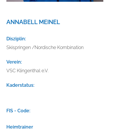
ANNABELL MEINEL
Disziplin:
Skispringen /Nordische Kombination
Verein:
VSC Klingenthal e.V.
Kaderstatus:
V
e
FIS - Code:
r
b
Heimtrainer