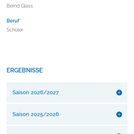
e
Bernd Glass
s
s
Beruf
e
r
Schüler
n
S
i
e
I
ERGEBNISSE
h
r
e
Saison 2026/2027
n
S
t
Saison 2025/2026
i
l
m