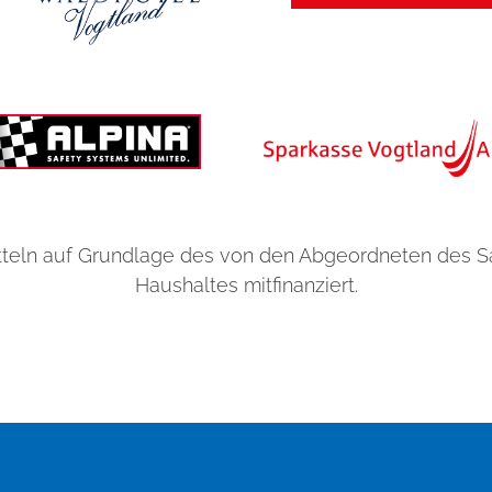
i
t
e
n
a
c
h
d
e
teln auf Grundlage des von den Abgeordneten des 
n
Haushaltes mitfinanziert.
p
e
r
f
e
k
t