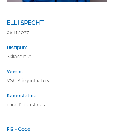
ELLI SPECHT
08.11.2027
Disziplin:
Skilanglauf
Verein:
VSC Klingenthal e.V.
Kaderstatus:
ohne Kaderstatus
V
e
FIS - Code: