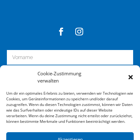
z
u
m
S
c
h
u
t
z
u
Cookie-Zustimmung
n
verwalten
d
z
Um dir ein optimales Erlebnis zu bieten, verwenden wir Technologien wie
u
Cookies, um Geräteinformationen zu speichern und/oder darauf
zuzugreifen. Wenn du diesen Technologien zustimmst, können wir Daten
r
wie das Surfverhalten oder eindeutige IDs auf dieser Website
P
zum Newsletter anmelden
verarbeiten. Wenn du deine Zustimmung nicht erteilst oder zurückziehst,
e
können bestimmte Merkmale und Funktionen beeinträchtigt werden.
r
s
Akzeptieren