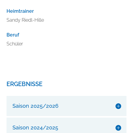
r
b
Heimtrainer
e
Sandy Riedl-Hille
s
s
Beruf
e
r
Schüler
n
S
i
e
I
ERGEBNISSE
h
r
e
Saison 2025/2026
n
S
t
Saison 2024/2025
i