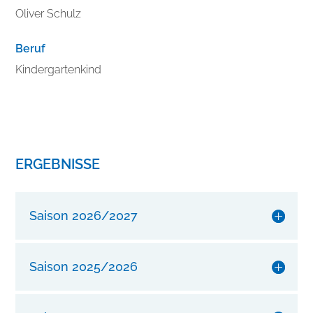
e
Oliver Schulz
s
s
Beruf
e
r
Kindergartenkind
n
S
i
e
I
ERGEBNISSE
h
r
e
Saison 2026/2027
n
S
t
Saison 2025/2026
i
l
m