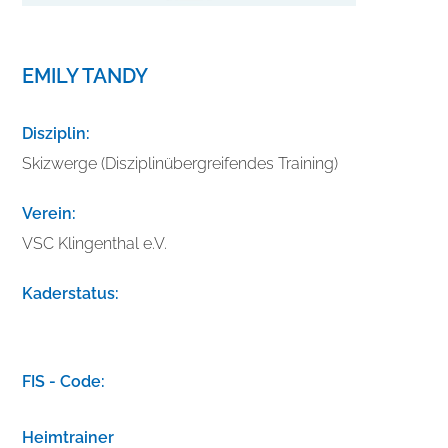
EMILY TANDY
Disziplin:
Skizwerge (Disziplinübergreifendes Training)
Verein:
VSC Klingenthal e.V.
Kaderstatus:
V
e
FIS - Code:
r
b
Heimtrainer