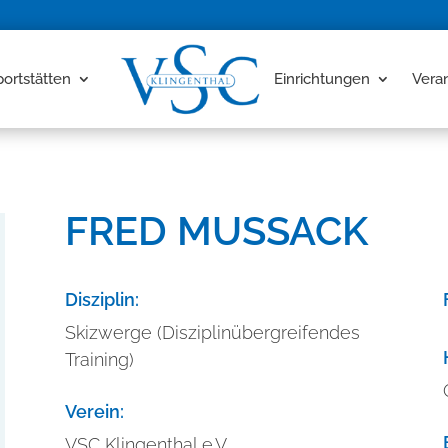
portstätten
Einrichtungen
Vera
FRED MUSSACK
Disziplin:
Skizwerge (Disziplinübergreifendes
Training)
Verein:
VSC Klingenthal e.V.