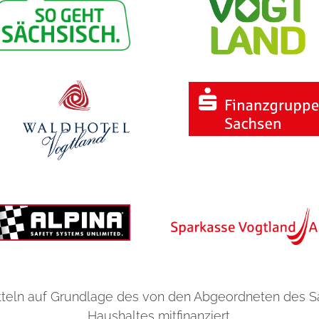
e
r
l
a
n
g
l
e
b
i
g
e
n
H
a
teln auf Grundlage des von den Abgeordneten des 
r
Haushaltes mitfinanziert.