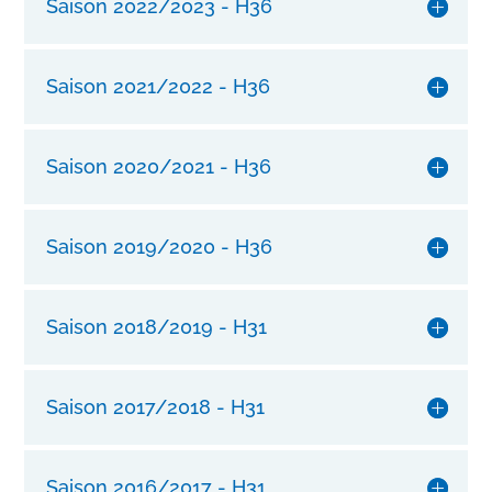
Saison 2022/2023 - H36
l
m
i
Saison 2021/2022 - H36
t
u
n
Saison 2020/2021 - H36
s
e
r
Saison 2019/2020 - H36
e
r
l
Saison 2018/2019 - H31
a
n
g
l
Saison 2017/2018 - H31
e
b
i
Saison 2016/2017 - H31