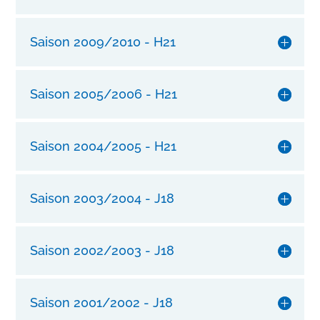
a
s
e
Saison 2009/2010 - H21
s
!
E
Saison 2005/2006 - H21
r
k
u
Saison 2004/2005 - H21
n
d
e
Saison 2003/2004 - J18
n
S
i
Saison 2002/2003 - J18
e
u
n
Saison 2001/2002 - J18
s