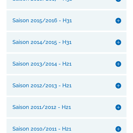
g
e
n
Saison 2015/2016 - H31
H
a
r
Saison 2014/2015 - H31
d
s
h
Saison 2013/2014 - H21
e
l
l
Saison 2012/2013 - H21
p
h
o
Saison 2011/2012 - H21
n
e
c
Saison 2010/2011 - H21