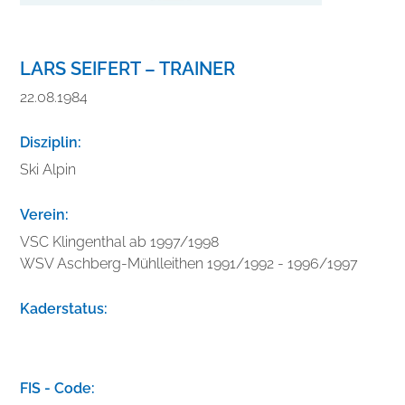
LARS SEIFERT – TRAINER
22.08.1984
Disziplin:
Ski Alpin
Verein:
VSC Klingenthal ab 1997/1998
WSV Aschberg-Mühlleithen 1991/1992 - 1996/1997
Kaderstatus:
V
e
FIS - Code: