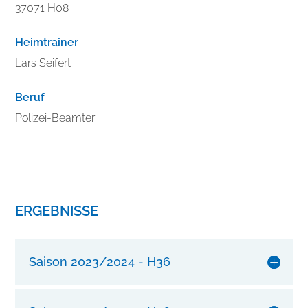
r
37071 H08
b
e
Heimtrainer
s
Lars Seifert
s
e
Beruf
r
n
Polizei-Beamter
S
i
e
I
h
ERGEBNISSE
r
e
n
Saison 2023/2024 - H36
S
t
i