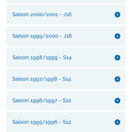
e
r
Saison 2000/2001 - J16
e
W
e
Saison 1999/2000 - J16
b
s
i
Saison 1998/1999 - S14
t
e
n
Saison 1997/1998 - S14
a
c
h
Saison 1996/1997 - S12
d
e
n
Saison 1995/1996 - S12
p
e