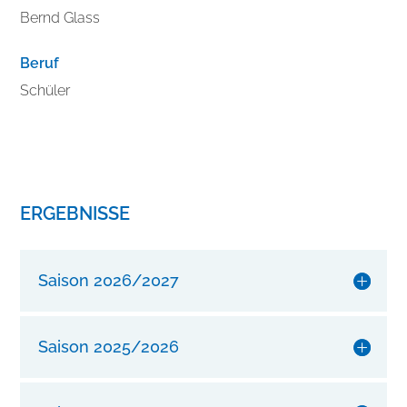
e
Bernd Glass
s
s
Beruf
e
r
Schüler
n
S
i
e
I
ERGEBNISSE
h
r
e
Saison 2026/2027
n
S
t
Saison 2025/2026
i
l
m