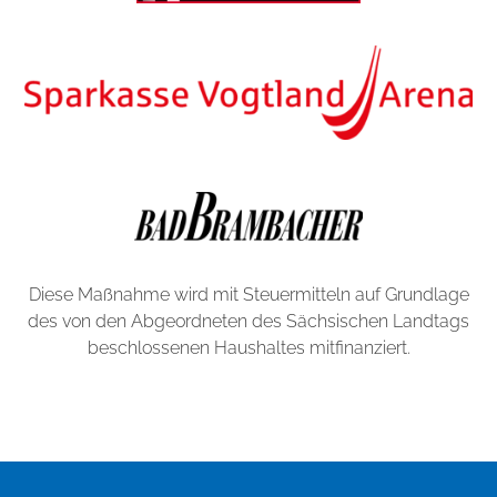
e
k
t
e
n
H
a
n
d
y
h
Diese Maßnahme wird mit Steuermitteln auf Grundlage
ü
des von den Abgeordneten des Sächsischen Landtags
l
beschlossenen Haushaltes mitfinanziert.
l
e
n
z
u