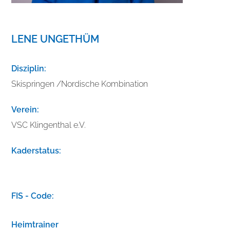
LENE UNGETHÜM
Disziplin:
Skispringen /Nordische Kombination
Verein:
VSC Klingenthal e.V.
Kaderstatus:
V
e
FIS - Code:
r
b
Heimtrainer