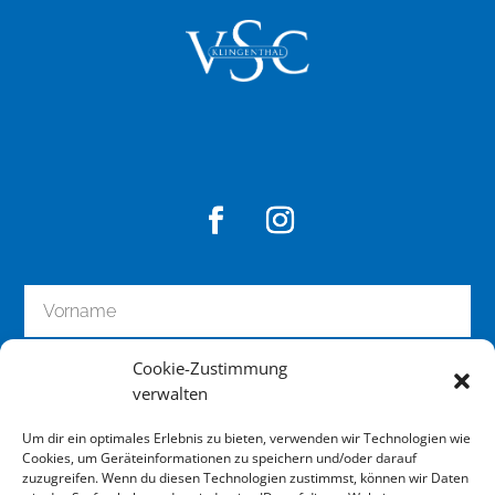
m
S
c
h
u
t
z
u
n
d
z
u
r
P
Cookie-Zustimmung
e
verwalten
r
s
Um dir ein optimales Erlebnis zu bieten, verwenden wir Technologien wie
o
Cookies, um Geräteinformationen zu speichern und/oder darauf
zuzugreifen. Wenn du diesen Technologien zustimmst, können wir Daten
n