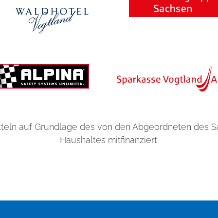
d
s
h
e
l
l
p
h
o
n
teln auf Grundlage des von den Abgeordneten des 
e
Haushaltes mitfinanziert.
c
a
s
e
s
!