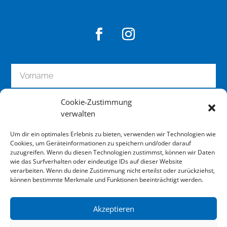
n
a
l
i
s
i
e
r
Cookie-Zustimmung
u
verwalten
n
g
Um dir ein optimales Erlebnis zu bieten, verwenden wir Technologien wie
I
Cookies, um Geräteinformationen zu speichern und/oder darauf
h
zuzugreifen. Wenn du diesen Technologien zustimmst, können wir Daten
wie das Surfverhalten oder eindeutige IDs auf dieser Website
r
zum Newsletter anmelden
verarbeiten. Wenn du deine Zustimmung nicht erteilst oder zurückziehst,
e
können bestimmte Merkmale und Funktionen beeinträchtigt werden.
s
G
Akzeptieren
e
Impressum
r