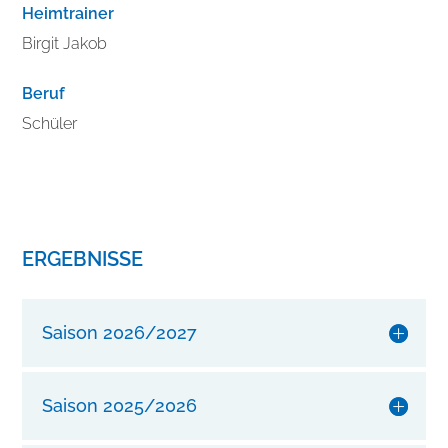
b
Heimtrainer
e
Birgit Jakob
s
s
Beruf
e
r
Schüler
n
S
i
e
I
ERGEBNISSE
h
r
e
Saison 2026/2027
n
S
t
Saison 2025/2026
i
l