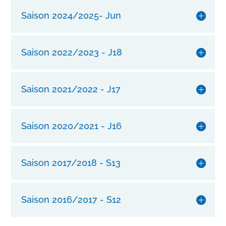
m
Saison 2024/2025- Jun
i
t
u
Saison 2022/2023 - J18
n
s
e
Saison 2021/2022 - J17
r
e
r
Saison 2020/2021 - J16
l
a
n
g
Saison 2017/2018 - S13
l
e
b
Saison 2016/2017 - S12
i
g