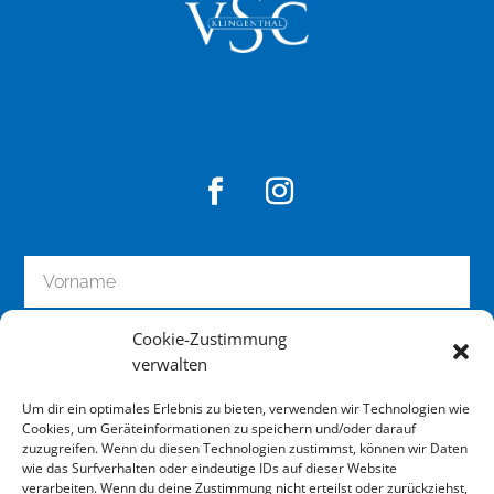
u
m
S
c
h
u
t
z
u
n
d
z
Cookie-Zustimmung
u
verwalten
r
P
Um dir ein optimales Erlebnis zu bieten, verwenden wir Technologien wie
e
Cookies, um Geräteinformationen zu speichern und/oder darauf
r
zuzugreifen. Wenn du diesen Technologien zustimmst, können wir Daten
wie das Surfverhalten oder eindeutige IDs auf dieser Website
s
zum Newsletter anmelden
verarbeiten. Wenn du deine Zustimmung nicht erteilst oder zurückziehst,