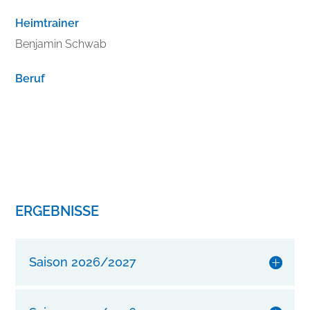
b
Heimtrainer
e
Benjamin Schwab
s
s
Beruf
e
r
n
S
i
e
I
h
ERGEBNISSE
r
e
n
Saison 2026/2027
S
t
i