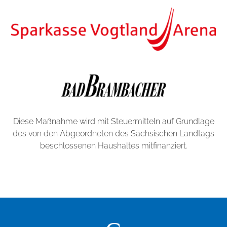
r
f
e
k
t
e
n
H
a
n
Diese Maßnahme wird mit Steuermitteln auf Grundlage
d
des von den Abgeordneten des Sächsischen Landtags
y
beschlossenen Haushaltes mitfinanziert.
h
ü
l
l
e
n
z