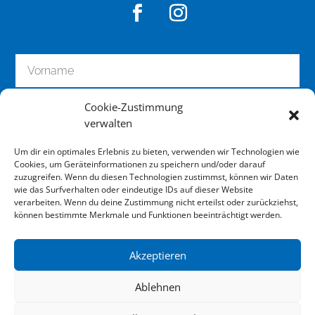
o
n
a
l
i
s
Cookie-Zustimmung
i
verwalten
e
r
Um dir ein optimales Erlebnis zu bieten, verwenden wir Technologien wie
u
Cookies, um Geräteinformationen zu speichern und/oder darauf
n
zuzugreifen. Wenn du diesen Technologien zustimmst, können wir Daten
wie das Surfverhalten oder eindeutige IDs auf dieser Website
g
zum Newsletter anmelden
verarbeiten. Wenn du deine Zustimmung nicht erteilst oder zurückziehst,
I
können bestimmte Merkmale und Funktionen beeinträchtigt werden.
h
r
Akzeptieren
e
Impressum
s
Ablehnen
G
Datenschutz
e