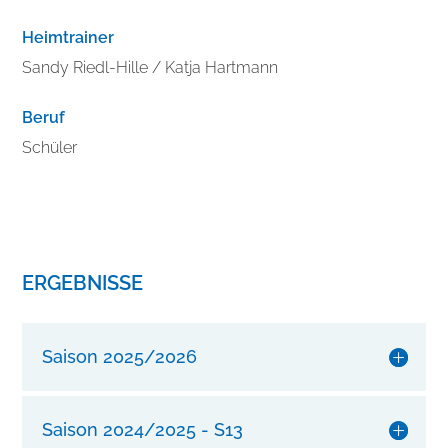
r
b
Heimtrainer
e
Sandy Riedl-Hille / Katja Hartmann
s
s
Beruf
e
r
Schüler
n
S
i
e
I
ERGEBNISSE
h
r
e
Saison 2025/2026
n
S
t
Saison 2024/2025 - S13
i