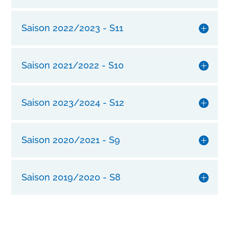
l
m
Saison 2022/2023 - S11
i
t
u
Saison 2021/2022 - S10
n
s
e
Saison 2023/2024 - S12
r
e
r
Saison 2020/2021 - S9
l
a
n
g
Saison 2019/2020 - S8
l
e
b
i