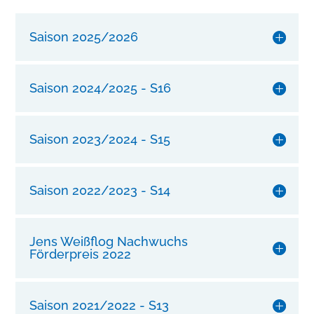
r
e
Saison 2025/2026
n
S
t
Saison 2024/2025 - S16
i
l
m
Saison 2023/2024 - S15
i
t
u
Saison 2022/2023 - S14
n
s
e
Jens Weißflog Nachwuchs
r
Förderpreis 2022
e
r
l
Saison 2021/2022 - S13
a