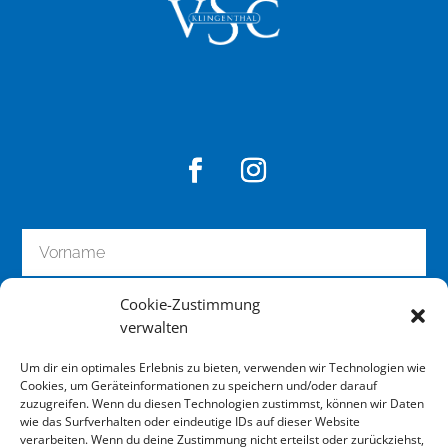
h
r
e
s
G
e
r
ä
t
s
.
Cookie-Zustimmung
verwalten
Um dir ein optimales Erlebnis zu bieten, verwenden wir Technologien wie
Cookies, um Geräteinformationen zu speichern und/oder darauf
zuzugreifen. Wenn du diesen Technologien zustimmst, können wir Daten
wie das Surfverhalten oder eindeutige IDs auf dieser Website
zum Newsletter anmelden
verarbeiten. Wenn du deine Zustimmung nicht erteilst oder zurückziehst,