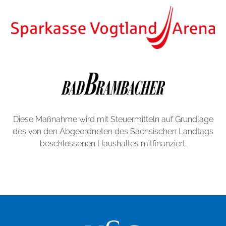
u
r
P
e
r
s
o
n
a
l
Diese Maßnahme wird mit Steuermitteln auf Grundlage
i
des von den Abgeordneten des Sächsischen Landtags
s
beschlossenen Haushaltes mitfinanziert.
i
e
r
u
n
g
I