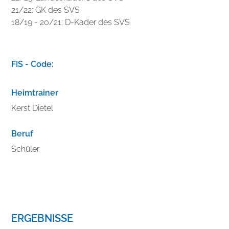
21/22: GK des SVS
18/19 - 20/21: D-Kader des SVS
V
e
FIS - Code:
r
b
Heimtrainer
e
Kerst Dietel
s
s
Beruf
e
r
Schüler
n
S
i
e
I
ERGEBNISSE
h