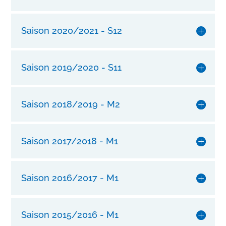
n
g
Saison 2020/2021 - S12
l
e
b
Saison 2019/2020 - S11
i
g
e
Saison 2018/2019 - M2
n
H
a
Saison 2017/2018 - M1
r
d
s
Saison 2016/2017 - M1
h
e
l
Saison 2015/2016 - M1
l