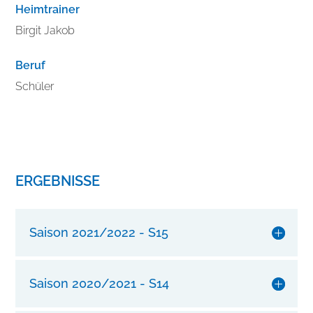
b
Heimtrainer
e
Birgit Jakob
s
s
Beruf
e
r
Schüler
n
S
i
e
I
ERGEBNISSE
h
r
e
Saison 2021/2022 - S15
n
S
t
Saison 2020/2021 - S14
i
l