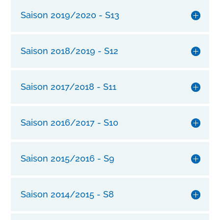
m
Saison 2019/2020 - S13
i
t
u
Saison 2018/2019 - S12
n
s
e
Saison 2017/2018 - S11
r
e
r
Saison 2016/2017 - S10
l
a
n
g
Saison 2015/2016 - S9
l
e
b
Saison 2014/2015 - S8
i
g