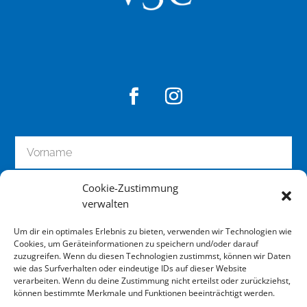
n
a
l
i
s
i
e
r
u
n
g
I
Cookie-Zustimmung
verwalten
h
r
Um dir ein optimales Erlebnis zu bieten, verwenden wir Technologien wie
e
Cookies, um Geräteinformationen zu speichern und/oder darauf
s
zuzugreifen. Wenn du diesen Technologien zustimmst, können wir Daten
wie das Surfverhalten oder eindeutige IDs auf dieser Website
G
zum Newsletter anmelden
verarbeiten. Wenn du deine Zustimmung nicht erteilst oder zurückziehst,
e
können bestimmte Merkmale und Funktionen beeinträchtigt werden.
r