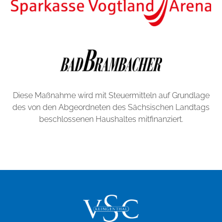
Diese Maßnahme wird mit Steuermitteln auf Grundlage
des von den Abgeordneten des Sächsischen Landtags
beschlossenen Haushaltes mitfinanziert.