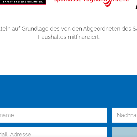
teln auf Grundlage des von den Abgeordneten des 
Haushaltes mitfinanziert.