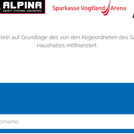
teln auf Grundlage des von den Abgeordneten des 
Haushaltes mitfinanziert.