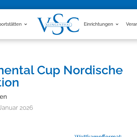
portstätten
Einrichtungen
Vera
inental Cup Nordische
ion
sen
 Januar 2026
Wettkampfformat: