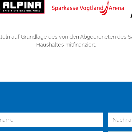
teln auf Grundlage des von den Abgeordneten des 
Haushaltes mitfinanziert.