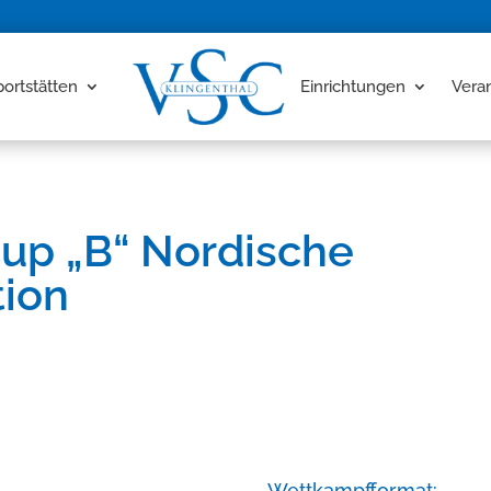
portstätten
Einrichtungen
Vera
cup „B“ Nordische
ion
Wettkampfformat: