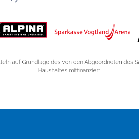
teln auf Grundlage des von den Abgeordneten des 
Haushaltes mitfinanziert.