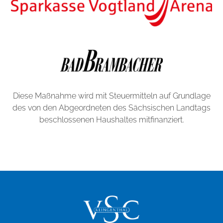
Diese Maßnahme wird mit Steuermitteln auf Grundlage
des von den Abgeordneten des Sächsischen Landtags
beschlossenen Haushaltes mitfinanziert.