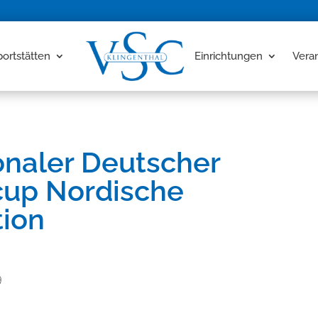
portstätten
Einrichtungen
Vera
onaler Deutscher
up Nordische
ion
9