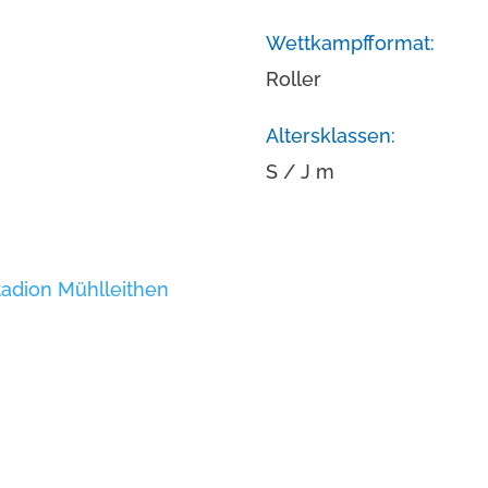
Wettkampfformat:
Roller
Altersklassen:
S / J m
tadion Mühlleithen