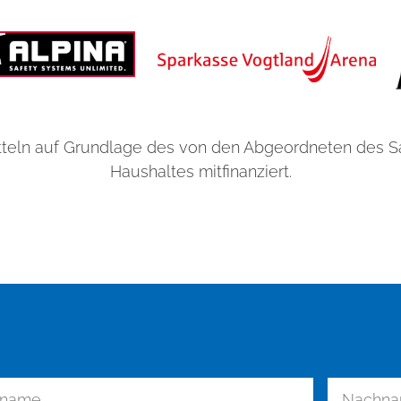
teln auf Grundlage des von den Abgeordneten des 
Haushaltes mitfinanziert.