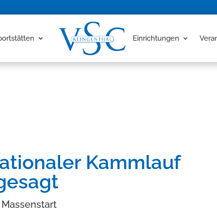
portstätten
Einrichtungen
Vera
nationaler Kammlauf
gesagt
c Massenstart