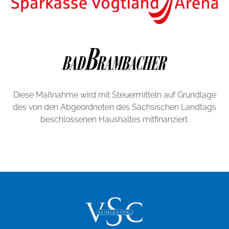
Diese Maßnahme wird mit Steuermitteln auf Grundlage
des von den Abgeordneten des Sächsischen Landtags
beschlossenen Haushaltes mitfinanziert.