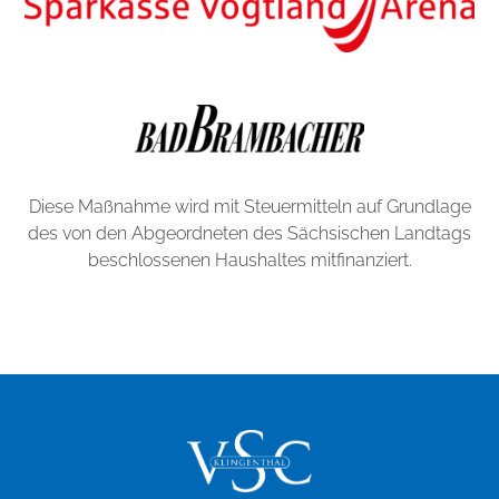
Diese Maßnahme wird mit Steuermitteln auf Grundlage
des von den Abgeordneten des Sächsischen Landtags
beschlossenen Haushaltes mitfinanziert.