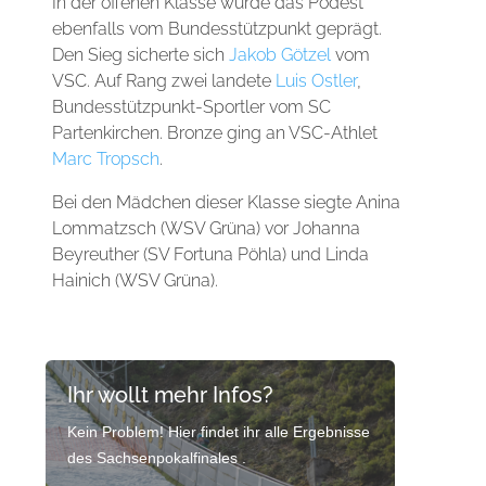
In der offenen Klasse wurde das Podest
ebenfalls vom Bundesstützpunkt geprägt.
Den Sieg sicherte sich
Jakob Götzel
vom
VSC. Auf Rang zwei landete
Luis Ostler
,
Bundesstützpunkt-Sportler vom SC
Partenkirchen. Bronze ging an VSC-Athlet
Marc Tropsch
.
Bei den Mädchen dieser Klasse siegte Anina
Lommatzsch (WSV Grüna) vor Johanna
Beyreuther (SV Fortuna Pöhla) und Linda
Hainich (WSV Grüna).
Ihr wollt mehr Infos?
Kein Problem! Hier findet ihr alle Ergebnisse
des Sachsenpokalfinales .