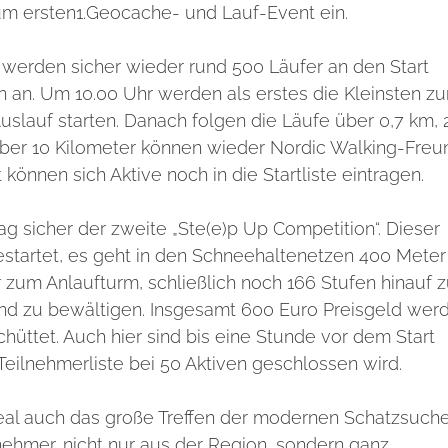
um ersten1.Geocache- und Lauf-Event ein.
 werden sicher wieder rund 500 Läufer an den Start
an. Um 10.00 Uhr werden als erstes die Kleinsten zu
lauf starten. Danach folgen die Läufe über 0,7 km, 
Über 10 Kilometer können wieder Nordic Walking-Fre
 können sich Aktive noch in die Startliste eintragen.
g sicher der zweite „Ste(e)p Up Competition“. Dieser
estartet, es geht in den Schneehaltenetzen 400 Meter
zum Anlaufturm, schließlich noch 166 Stufen hinauf z
nd zu bewältigen. Insgesamt 600 Euro Preisgeld wer
chüttet. Auch hier sind bis eine Stunde vor dem Start
eilnehmerliste bei 50 Aktiven geschlossen wird.
al auch das große Treffen der modernen Schatzsuche
nehmer, nicht nur aus der Region, sondern ganz