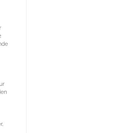
r
2
unde
ur
den
r,