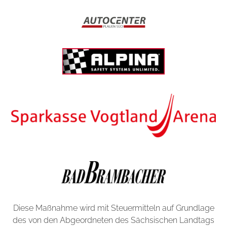
Diese Maßnahme wird mit Steuermitteln auf Grundlage
des von den Abgeordneten des Sächsischen Landtags