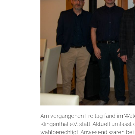
Am vergangenen Freitag fand im Wal
Klingenthal e.V. statt. Aktuell umfass
wahlberechtigt. Anwesend waren bei