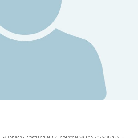
 Grünbach7. Vogtlandlauf Klingenthal Saison 2025/2026 5. –