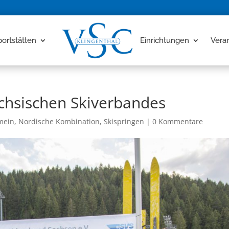
portstätten
Einrichtungen
Vera
chsischen Skiverbandes
mein
,
Nordische Kombination
,
Skispringen
|
0 Kommentare