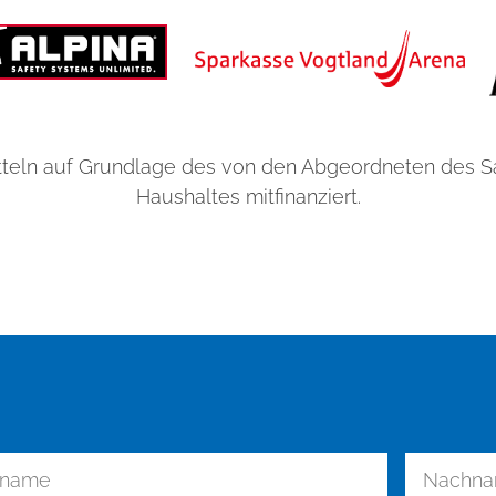
teln auf Grundlage des von den Abgeordneten des 
Haushaltes mitfinanziert.