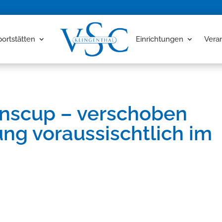
portstätten
Einrichtungen
Vera
nscup – verschoben
ng voraussischtlich im